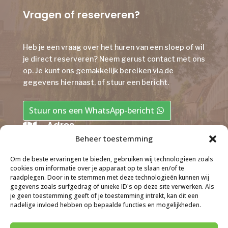
Vragen of reserveren?
Heb je een vraag over het huren van een sloep of wil
je direct reserveren? Neem gerust
contact
met ons
op. Je kunt ons gemakkelijk bereiken via de
gegevens hiernaast, of stuur een bericht.
Stuur ons een WhatsApp-bericht
Adres

Beheer toestemming
Noordzijde 22 • 4225 PH • Noordeloos
Email
Om de beste ervaringen te bieden, gebruiken wij technologieën zoals

cookies om informatie over je apparaat op te slaan en/of te
sloepverhuurdegiessen@hotmail.com
raadplegen. Door in te stemmen met deze technologieën kunnen wij
gegevens zoals surfgedrag of unieke ID's op deze site verwerken. Als
Telefoon
je geen toestemming geeft of je toestemming intrekt, kan dit een

nadelige invloed hebben op bepaalde functies en mogelijkheden.
06-33032381
(b.g.g.
06-51328146
)