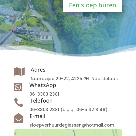
Een sloep huren
Adres

Noordzijde 20-22, 4225 PH Noordeloos
WhatsApp

06-3303 2381
Telefoon

06-3303 2381
(b.g.g.:
06-5132 8146
)
E-mail

sloepverhuurdegiessen@hotmail.com