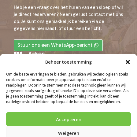
Heb je een vraag over het huren van een sloep of wil
je direct reserveren? Neem gerust
contact
met ons
op. Je kunt ons gemakkelijk bereiken via de
gegevens hiernaast, of stuur een bericht.
Stuur ons een WhatsApp-bericht
Adres

Beheer toestemming
Noordzijde 22 • 4225 PH • Noordeloos
Om de beste ervaringen te bieden, gebruiken wij technologieën zoals
Email

cookies om informatie over je apparaat op te slaan en/of te
sloepverhuurdegiessen@hotmail.com
raadplegen. Door in te stemmen met deze technologieën kunnen wij
gegevens zoals surfgedrag of unieke ID's op deze site verwerken. Als
Telefoon
je geen toestemming geeft of je toestemming intrekt, kan dit een

nadelige invloed hebben op bepaalde functies en mogelijkheden.
06-33032381
(b.g.g.
06-51328146
)
Accepteren
Weigeren
© Sloepverhuur de Giessen |
Website door VHDS